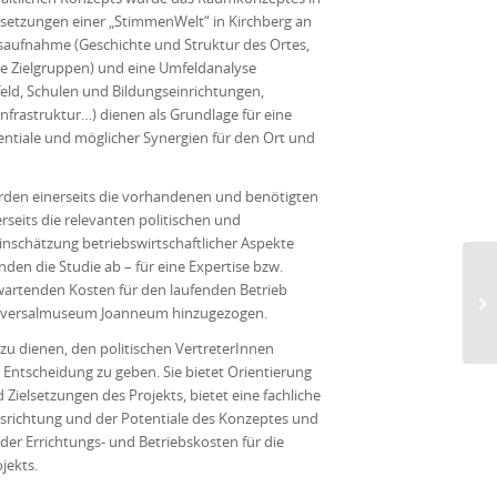
elsetzungen einer „StimmenWelt“ in Kirchberg an
dsaufnahme (Geschichte und Struktur des Ortes,
ie Zielgruppen) und eine Umfeldanalyse
feld, Schulen und Bildungseinrichtungen,
Infrastruktur…) dienen als Grundlage für eine
entiale und möglicher Synergien für den Ort und
urden einerseits die vorhandenen und benötigten
seits die relevanten politischen und
Einschätzung betriebswirtschaftlicher Aspekte
den die Studie ab – für eine Expertise bzw.
wartenden Kosten für den laufenden Betrieb
iversalmuseum Joanneum hinzugezogen.
zu dienen, den politischen VertreterInnen
 Entscheidung zu geben. Sie bietet Orientierung
ielsetzungen des Projekts, bietet eine fachliche
usrichtung und der Potentiale des Konzeptes und
ch der Errichtungs- und Betriebskosten für die
jekts.