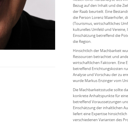
Bezug auf den Inhalt und die Zi
der Raab beurteilt. Eine Bestan
die Person Lorenz Maierhofer, d
(Tourismus, wirtschaftliches Um
kulturelles Umfeld und Vereine, 
Einschätzung betreffend die Pot
die Region.
Hinsichtlich der Machbarkeit w
Ressourcen betrachtet und ander
wirtschaftlichen Faktoren. Eine 
betreffend Errichtungskosten run
Analyse und Vorschau der zu er
wurde Markus Enzinger vom Un
Die Machbarkeitsstudie sollte da
konkrete Anhaltspunkte für eine
betreffend Voraussetzungen und Z
Einschätzung der inhaltlichen A
liefert eine Expertise hinsichtli
verschiedenen Varianten des Pro