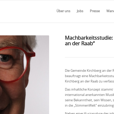
Über uns
Jobs
Presse
Wand
Machbarkeitsstudie:
an der Raab
“
Die Gemeinde Kirchberg an der
beauftragt eine Machbarkeitsstu
Kirchberg an der Raab zu verfass
Das inhaltliche Konzept stammt
international anerkannten Musik
seine Bekanntheit, sein Wissen, 
in die „StimmenWelt“ einzubring
Neben einer Kurzanalyse des in