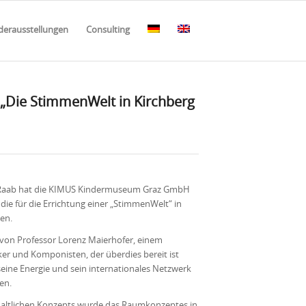
erausstellungen
Consulting
„
Die StimmenWelt in Kirchberg
 Raab hat die KIMUS Kindermuseum Graz GmbH
die für die Errichtung einer „StimmenWelt“ in
en.
 von Professor Lorenz Maierhofer, einem
er und Komponisten, der überdies bereit ist
seine Energie und sein internationales Netzwerk
en.
haltlichen Konzepts wurde das Raumkonzeptes in