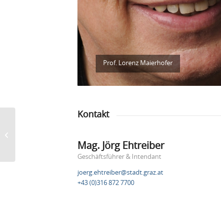
Prof. Lorenz Maierhofer
Kontakt
CoSA – Center of
Science Activities
Mag. Jörg Ehtreiber
Geschäftsführer & Intendant
joerg.ehtreiber@stadt.graz.at
+43 (0)316 872 7700